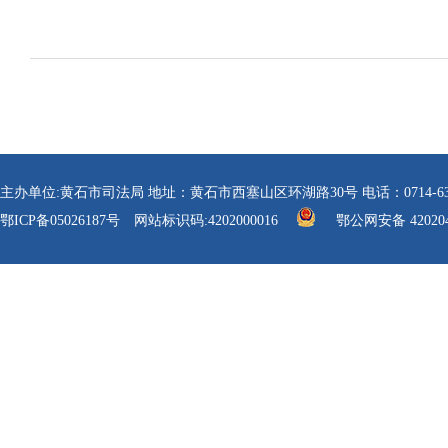
主办单位:黄石市司法局 地址：黄石市西塞山区环湖路30号 电话：0714-6304112 传真
鄂ICP备05026187号
网站标识码:4202000016
鄂公网安备 420204