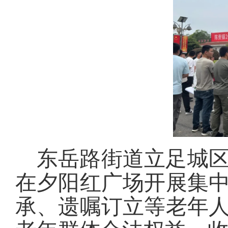
东岳路街道立足城
在夕阳红广场开展集
承、遗嘱订立等老年