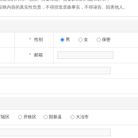
反映内容的真实性负责，不得捏造歪曲事实，不得诬告、陷害他人。
*
性别
男
女
保密
*
邮箱
下陆区
开铁区
阳新县
大冶市