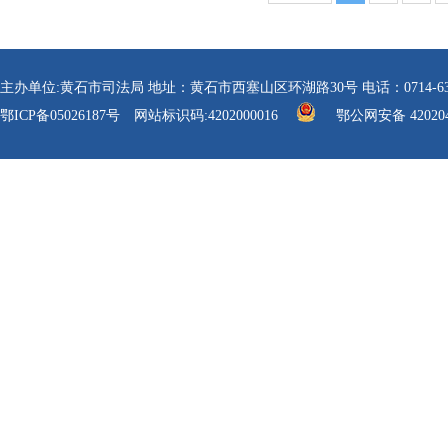
主办单位:黄石市司法局 地址：黄石市西塞山区环湖路30号 电话：0714-6304112 传真
鄂ICP备05026187号
网站标识码:4202000016
鄂公网安备 420204