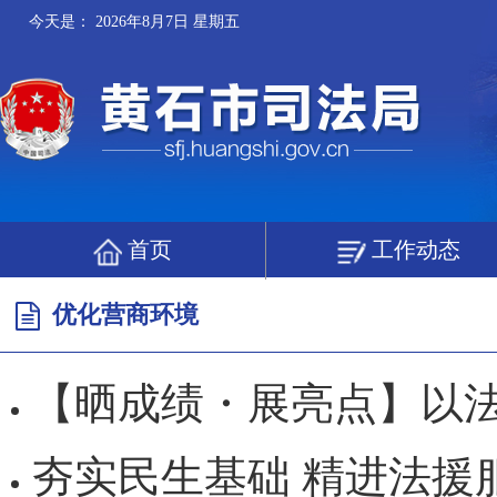
今天是：
2026年8月7日 星期五
首页
工作动态
优化营商环境
【晒成绩・展亮点】以法治之笔绘就营商沃土——20
夯实民生基础 精进法援服务——黄石市以